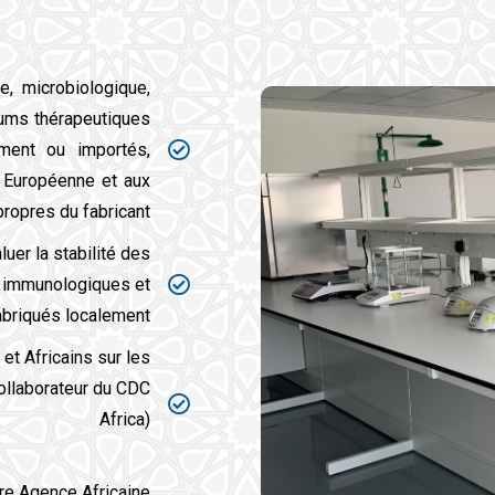
e, microbiologique,
rums thérapeutiques
ement ou importés,
 Européenne et aux
opres du fabricant ;
uer la stabilité des
, immunologiques et
briqués localement ;
et Africains sur les
ollaborateur du CDC
Africa)
ure Agence Africaine