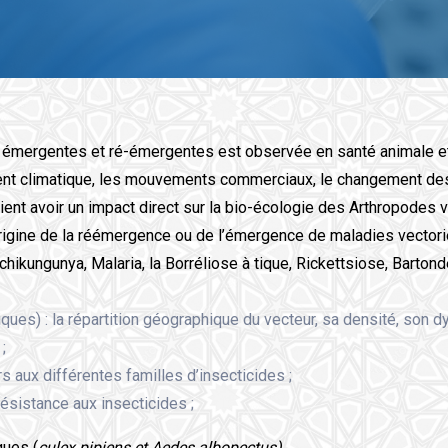
s émergentes et ré-émergentes est observée en santé animale e
nt climatique, les mouvements commerciaux, le changement des p
ent avoir un impact direct sur la bio-écologie des Arthropodes vect
rigine de la réémergence ou de l’émergence de maladies vectoriell
le chikungunya, Malaria, la Borréliose à tique, Rickettsiose, Barto
ques) : la répartition géographique du vecteur, sa densité, son d
;
s aux différentes familles d’insecticides ;
ésistance aux insecticides ;
ques (
culex pipiens et Aedes albopectus).