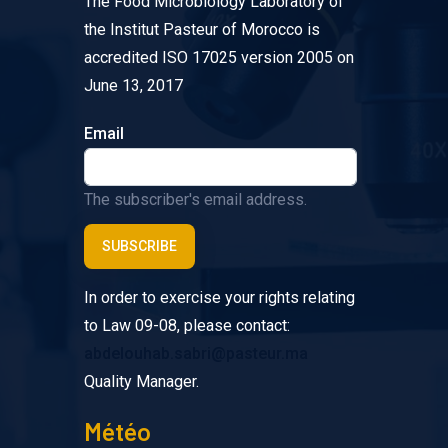
The Food Microbiology Laboratory of
the Institut Pasteur of Morocco is
accredited ISO 17025 version 2005 on
June 13, 2017
Email
The subscriber's email address.
In order to exercise your rights relating
to Law 09-08, please contact:
abdelouhab.sabri@pasteur.ma
Quality Manager.
Météo