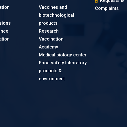
Requests &
ation
Vaccines and
Complaints
biotechnological
sions
products
ance
Research
ation
Vaccination
Academy
Medical biology center
Food safety laboratory
products &
environment